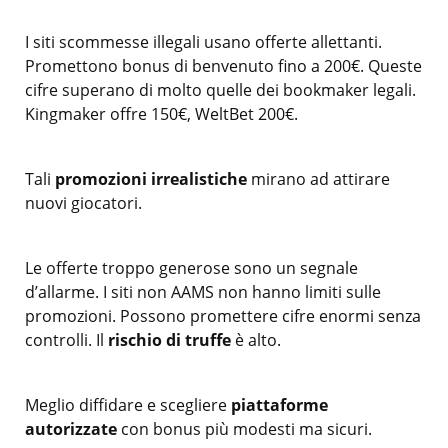
I siti scommesse illegali usano offerte allettanti.
Promettono bonus di benvenuto fino a 200€. Queste
cifre superano di molto quelle dei bookmaker legali.
Kingmaker offre 150€, WeltBet 200€.
Tali
promozioni irrealistiche
mirano ad attirare
nuovi giocatori.
Le offerte troppo generose sono un segnale
d’allarme. I siti non AAMS non hanno limiti sulle
promozioni. Possono promettere cifre enormi senza
controlli. Il
rischio di truffe
è alto.
Meglio diffidare e scegliere
piattaforme
autorizzate
con bonus più modesti ma sicuri.