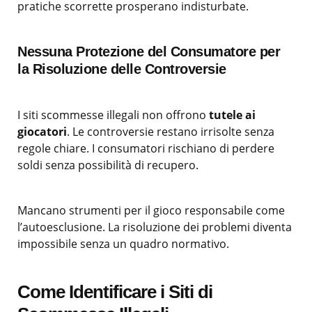
pratiche scorrette prosperano indisturbate.
Nessuna Protezione del Consumatore per
la Risoluzione delle Controversie
I siti scommesse illegali non offrono
tutele ai
giocatori
. Le controversie restano irrisolte senza
regole chiare. I consumatori rischiano di perdere
soldi senza possibilità di recupero.
Mancano strumenti per il gioco responsabile come
l’autoesclusione. La risoluzione dei problemi diventa
impossibile senza un quadro normativo.
Come Identificare i Siti di