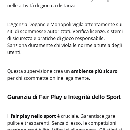
nelle attività di gioco a distanza.
L’Agenzia Dogane e Monopoli vigila attentamente sui
siti di scommesse autorizzati. Verifica licenze, sistemi
di sicurezza e pratiche di gioco responsabile.
Sanziona duramente chi viola le norme a tutela degli
utenti.
Questa supervisione crea un
ambiente più sicuro
per chi scommette online legalmente.
Garanzia di Fair Play e Integrità dello Sport
Il
fair play nello sport
è cruciale. Garantisce gare
pulite e trasparenti. Senza di esso, le competizioni
perdono credibilità. I tifosi si allontanano. Gli atleti si