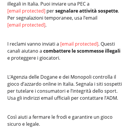
illegali in Italia. Puoi inviare una PEC a
[email protected]
per
segnalare attività sospette
.
Per segnalazioni temporanee, usa l’email
[email protected]
.
I reclami vanno inviati a
[email protected]
. Questi
canali aiutano a
combattere le scommesse illegali
e proteggere i giocatori.
L’Agenzia delle Dogane e dei Monopoli controlla il
gioco d’azzardo online in Italia. Segnala i siti sospetti
per tutelare i consumatori e l’integrità dello sport.
Usa gli indirizzi email ufficiali per contattare l’ADM.
Così aiuti a fermare le frodi e garantire un gioco
sicuro e legale.