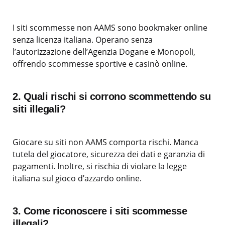
I siti scommesse non AAMS sono bookmaker online
senza licenza italiana. Operano senza
l’autorizzazione dell’Agenzia Dogane e Monopoli,
offrendo scommesse sportive e casinò online.
2. Quali rischi si corrono scommettendo su
siti illegali?
Giocare su siti non AAMS comporta rischi. Manca
tutela del giocatore, sicurezza dei dati e garanzia di
pagamenti. Inoltre, si rischia di violare la legge
italiana sul gioco d’azzardo online.
3. Come riconoscere i siti scommesse
illegali?