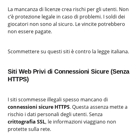
La mancanza di licenze crea rischi per gli utenti. Non
c’è protezione legale in caso di problemi. I soldi dei
giocatori non sono al sicuro. Le vincite potrebbero
non essere pagate.
Scommettere su questi siti è contro la legge italiana.
Siti Web Privi di Connessioni Sicure (Senza
HTTPS)
I siti scommesse illegali spesso mancano di
connessioni sicure HTTPS
. Questa assenza mette a
rischio i dati personali degli utenti. Senza
crittografia SSL
, le informazioni viaggiano non
protette sulla rete.