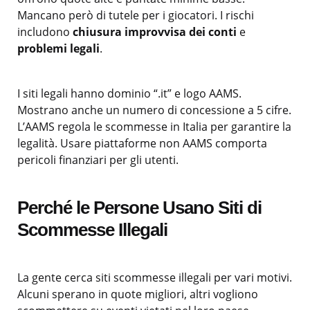
Mancano però di tutele per i giocatori. I rischi
includono
chiusura improvvisa dei conti
e
problemi legali
.
I siti legali hanno dominio “.it” e logo AAMS.
Mostrano anche un numero di concessione a 5 cifre.
L’AAMS regola le scommesse in Italia per garantire la
legalità. Usare piattaforme non AAMS comporta
pericoli finanziari per gli utenti.
Perché le Persone Usano Siti di
Scommesse Illegali
La gente cerca siti scommesse illegali per vari motivi.
Alcuni sperano in quote migliori, altri vogliono