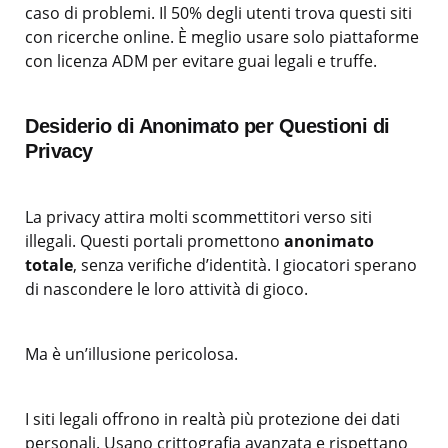
caso di problemi. Il 50% degli utenti trova questi siti
con ricerche online. È meglio usare solo piattaforme
con licenza ADM per evitare guai legali e truffe.
Desiderio di Anonimato per Questioni di
Privacy
La privacy attira molti scommettitori verso siti
illegali. Questi portali promettono
anonimato
totale
, senza verifiche d’identità. I giocatori sperano
di nascondere le loro attività di gioco.
Ma è un’illusione pericolosa.
I siti legali offrono in realtà più protezione dei dati
personali. Usano crittografia avanzata e rispettano