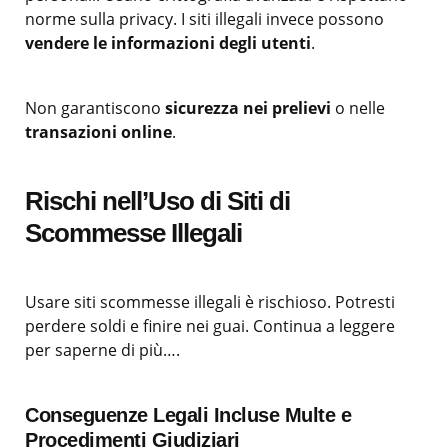
norme sulla privacy. I siti illegali invece possono
vendere le informazioni degli utenti
.
Non garantiscono
sicurezza nei prelievi
o nelle
transazioni online
.
Rischi nell’Uso di Siti di
Scommesse Illegali
Usare siti scommesse illegali è rischioso. Potresti
perdere soldi e finire nei guai. Continua a leggere
per saperne di più….
Conseguenze Legali Incluse Multe e
Procedimenti Giudiziari