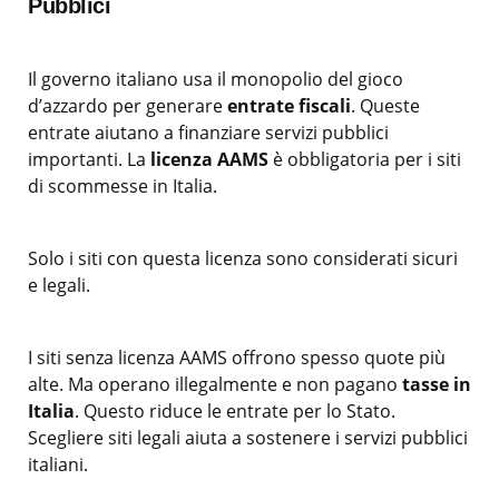
Pubblici
Il governo italiano usa il monopolio del gioco
d’azzardo per generare
entrate fiscali
. Queste
entrate aiutano a finanziare servizi pubblici
importanti. La
licenza AAMS
è obbligatoria per i siti
di scommesse in Italia.
Solo i siti con questa licenza sono considerati sicuri
e legali.
I siti senza licenza AAMS offrono spesso quote più
alte. Ma operano illegalmente e non pagano
tasse in
Italia
. Questo riduce le entrate per lo Stato.
Scegliere siti legali aiuta a sostenere i servizi pubblici
italiani.