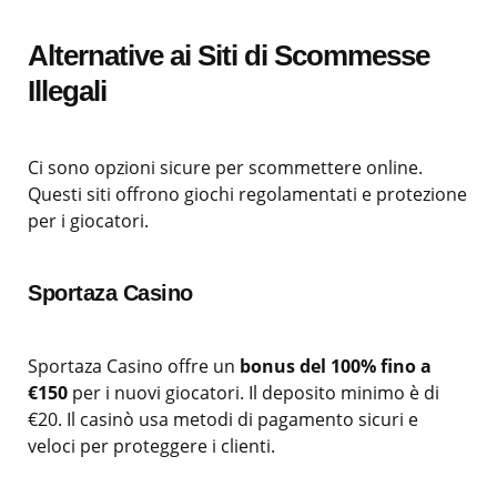
Alternative ai Siti di Scommesse
Illegali
Ci sono opzioni sicure per scommettere online.
Questi siti offrono giochi regolamentati e protezione
per i giocatori.
Sportaza Casino
Sportaza Casino offre un
bonus del 100% fino a
€150
per i nuovi giocatori. Il deposito minimo è di
€20. Il casinò usa metodi di pagamento sicuri e
veloci per proteggere i clienti.