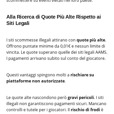
scommettere su eventi vietati nel loro paese.
Alla Ricerca di Quote Più Alte Rispetto ai
Siti Legali
I siti scommesse illegali attirano con
quote più alte
.
Offrono puntate minime da 0,01€ e nessun limite di
vincita. Le quote superano quelle dei siti legali AAMS.
I pagamenti arrivano subito sul conto del giocatore.
Questi vantaggi spingono molti a
rischiare su
piattaforme non autorizzate
.
Le quote alte nascondono però
gravi pericoli
. I siti
illegali non garantiscono pagamenti sicuri. Mancano
controlli e tutele per i giocatori. Il
rischio di frodi
è