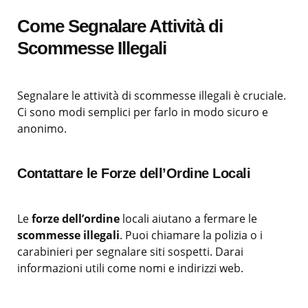
Come Segnalare Attività di
Scommesse Illegali
Segnalare le attività di scommesse illegali è cruciale.
Ci sono modi semplici per farlo in modo sicuro e
anonimo.
Contattare le Forze dell’Ordine Locali
Le
forze dell’ordine
locali aiutano a fermare le
scommesse illegali
. Puoi chiamare la polizia o i
carabinieri per segnalare siti sospetti. Darai
informazioni utili come nomi e indirizzi web.