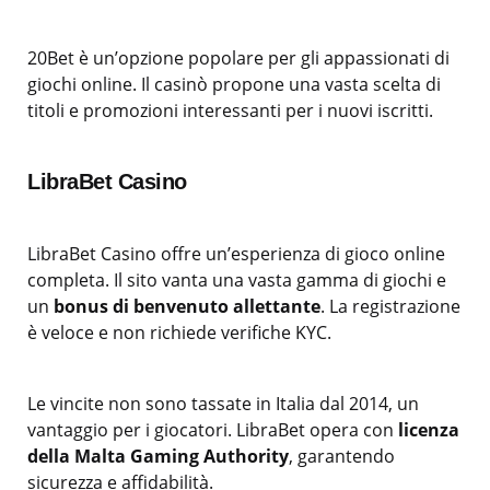
20Bet è un’opzione popolare per gli appassionati di
giochi online. Il casinò propone una vasta scelta di
titoli e promozioni interessanti per i nuovi iscritti.
LibraBet Casino
LibraBet Casino offre un’esperienza di gioco online
completa. Il sito vanta una vasta gamma di giochi e
un
bonus di benvenuto allettante
. La registrazione
è veloce e non richiede verifiche KYC.
Le vincite non sono tassate in Italia dal 2014, un
vantaggio per i giocatori. LibraBet opera con
licenza
della Malta Gaming Authority
, garantendo
sicurezza e affidabilità.