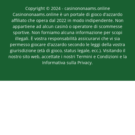
Copyright © 2024 - casinononaams.online
Casinononaams.online è un portale di gioco d'azzardo
affiliato che opera dal 2022 in modo indipendente. Non
appartiene ad alcun casinò o operatore di scommesse
sportive. Non forniamo alcuna informazione per scopi
illegali. È vostra responsabilità assicurarvi che vi sia
permesso giocare d'azzardo secondo le leggi della vostra
giurisdizione (età di gioco, status legale, ecc.). Visitando il
nostro sito web, accettate i nostri Termini e Condizioni e la
Informativa sulla Privacy.