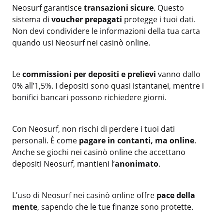
Neosurf garantisce
transazioni sicure
. Questo
sistema di
voucher prepagati
protegge i tuoi dati.
Non devi condividere le informazioni della tua carta
quando usi Neosurf nei casinò online.
Le
commissioni per depositi e prelievi
vanno dallo
0% all’1,5%. I depositi sono quasi istantanei, mentre i
bonifici bancari possono richiedere giorni.
Con Neosurf, non rischi di perdere i tuoi dati
personali. È come
pagare in contanti, ma online
.
Anche se giochi nei casinò online che accettano
depositi Neosurf, mantieni l’
anonimato
.
L’uso di Neosurf nei casinò online offre
pace della
mente
, sapendo che le tue finanze sono protette.