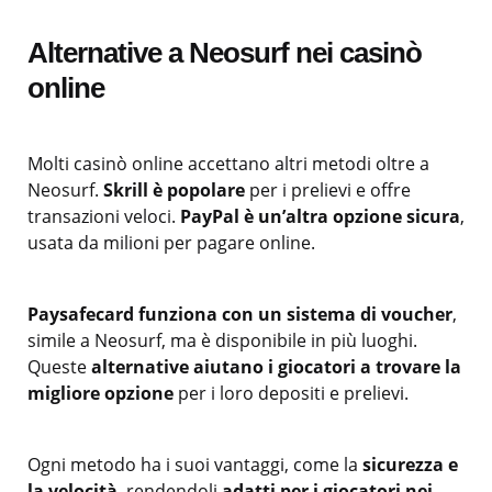
Alternative a Neosurf nei casinò
online
Molti casinò online accettano altri metodi oltre a
Neosurf.
Skrill è popolare
per i prelievi e offre
transazioni veloci.
PayPal è un’altra opzione sicura
,
usata da milioni per pagare online.
Paysafecard funziona con un sistema di voucher
,
simile a Neosurf, ma è disponibile in più luoghi.
Queste
alternative aiutano i giocatori a trovare la
migliore opzione
per i loro depositi e prelievi.
Ogni metodo ha i suoi vantaggi, come la
sicurezza e
la velocità
, rendendoli
adatti per i giocatori nei