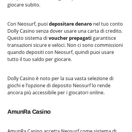
giocare subito.
Con Neosurf, puoi
depositare denaro
nel tuo conto
Dolly Casino senza dover usare una carta di credito.
Questo sistema di
voucher prepagati
garantisce
transazioni sicure e veloci. Non ci sono commissioni
quando depositi con Neosurf, quindi puoi usare
tutto il tuo saldo per giocare.
Dolly Casino è noto per la sua vasta selezione di
giochi e l’opzione di deposito Neosurf lo rende
ancora più accessibile per i giocatori online.
AmunRa Casino
AmunRa Casino accetta Neosurf come sistema di