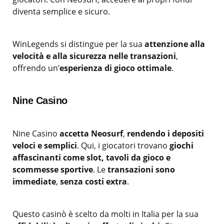
diventa semplice e sicuro.
WinLegends si distingue per la sua
attenzione alla
velocità e alla sicurezza nelle transazioni
,
offrendo un’
esperienza di gioco ottimale
.
Nine Casino
Nine Casino
accetta Neosurf
,
rendendo i depositi
veloci e semplici
. Qui, i giocatori trovano
giochi
affascinanti come slot, tavoli da gioco e
scommesse sportive
. Le
transazioni sono
immediate
,
senza costi extra
.
Questo casinò è scelto da molti in Italia per la sua