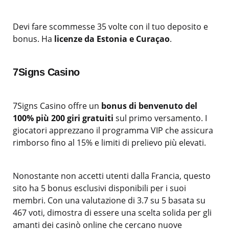
Devi fare scommesse 35 volte con il tuo deposito e
bonus. Ha
licenze da Estonia e Curaçao
.
7Signs Casino
7Signs Casino offre un
bonus di benvenuto del
100% più 200 giri gratuiti
sul primo versamento. I
giocatori apprezzano il programma VIP che assicura
rimborso fino al 15% e limiti di prelievo più elevati.
Nonostante non accetti utenti dalla Francia, questo
sito ha 5 bonus esclusivi disponibili per i suoi
membri. Con una valutazione di 3.7 su 5 basata su
467 voti, dimostra di essere una scelta solida per gli
amanti dei casinò online che cercano nuove