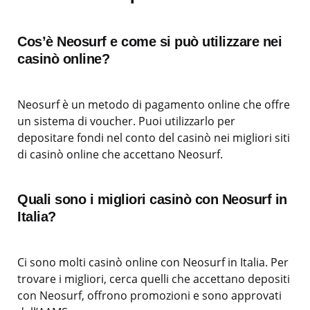
Cos’è Neosurf e come si può utilizzare nei
casinò online?
Neosurf è un metodo di pagamento online che offre
un sistema di voucher. Puoi utilizzarlo per
depositare fondi nel conto del casinò nei migliori siti
di casinò online che accettano Neosurf.
Quali sono i migliori casinò con Neosurf in
Italia?
Ci sono molti casinò online con Neosurf in Italia. Per
trovare i migliori, cerca quelli che accettano depositi
con Neosurf, offrono promozioni e sono approvati