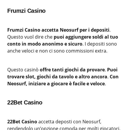
Frumzi Casino
Frumzi Casino accetta Neosurf per i depositi
.
Questo vuol dire che
puoi aggiungere soldi al tuo
conto in modo anonimo e sicuro
. I depositi sono
anche veloci e non ci sono commissioni extra.
Questo casinò
offre tanti giochi da provare
.
Puoi
trovare slot, giochi da tavolo e altro ancora
.
Con
Neosurf, iniziare a giocare è facile e veloce
.
22Bet Casino
22Bet Casino
accetta deposti con Neosurf,
rendendolo un’opzione comoda per molti giocatori.