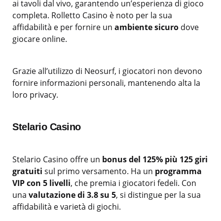
ai tavoli dal vivo, garantendo un’esperienza di gioco
completa. Rolletto Casino è noto per la sua
affidabilità e per fornire un
ambiente sicuro
dove
giocare online.
Grazie all’utilizzo di Neosurf, i giocatori non devono
fornire informazioni personali, mantenendo alta la
loro privacy.
Stelario Casino
Stelario Casino offre un
bonus del 125% più 125 giri
gratuiti
sul primo versamento. Ha un
programma
VIP con 5 livelli
, che premia i giocatori fedeli. Con
una
valutazione di 3.8 su 5
, si distingue per la sua
affidabilità e varietà di giochi.