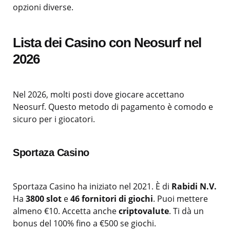
opzioni diverse.
Lista dei Casino con Neosurf nel
2026
Nel 2026, molti posti dove giocare accettano
Neosurf. Questo metodo di pagamento è comodo e
sicuro per i giocatori.
Sportaza Casino
Sportaza Casino ha iniziato nel 2021. È di
Rabidi N.V.
Ha
3800 slot
e
46 fornitori di giochi
. Puoi mettere
almeno €10. Accetta anche
criptovalute
. Ti dà un
bonus del 100% fino a €500 se giochi.