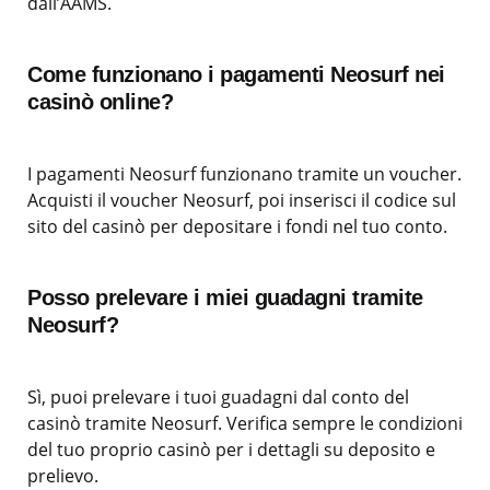
dall’AAMS.
Come funzionano i pagamenti Neosurf nei
casinò online?
I pagamenti Neosurf funzionano tramite un voucher.
Acquisti il voucher Neosurf, poi inserisci il codice sul
sito del casinò per depositare i fondi nel tuo conto.
Posso prelevare i miei guadagni tramite
Neosurf?
Sì, puoi prelevare i tuoi guadagni dal conto del
casinò tramite Neosurf. Verifica sempre le condizioni
del tuo proprio casinò per i dettagli su deposito e
prelievo.