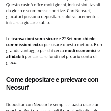
Questo casinò offre molti giochi, inclusi slot, tavoli
da gioco e scommesse sportive. Con Neosurf, i
giocatori possono depositare soldi velocemente e
iniziare a giocare subito.
Le
transazioni sono sicure
e 22Bet
non chiede
commissioni extra
per usare questo metodo. È un
grande vantaggio per chi cerca
modi economici e
affidabili
per caricare fondi nel proprio conto di
gioco.
Come depositare e prelevare con
Neosurf
Depositar con Neosurf è semplice, basta usare un
voucher. Per i prelievi, scegli il portafoglio digitale