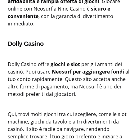
affidabilità e l’ampia offerta di giochi
. Giocare
online con Neosurf a Nine Casino è
sicuro e
conveniente
, con la garanzia di divertimento
immediato.
Dolly Casino
Dolly Casino offre
giochi e slot
per gli amanti dei
casinò. Puoi usare
Neosurf per aggiungere fondi
al
tuo conto rapidamente. Questo sito accetta anche
altre forme di pagamento, ma Neosurf è uno dei
metodi preferiti dai giocatori.
Qui, trovi molti giochi tra cui scegliere, come le slot
machine, giochi da tavolo e altri divertimenti da
casinò. Il sito è facile da navigare, rendendo
semplice trovare il tuo gioco preferito e iniziare a