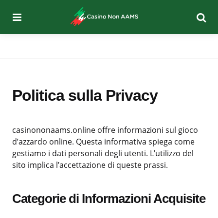
Menu
Searc
Politica sulla Privacy
casinononaams.online offre informazioni sul gioco
d’azzardo online. Questa informativa spiega come
gestiamo i dati personali degli utenti. L’utilizzo del
sito implica l’accettazione di queste prassi.
Categorie di Informazioni Acquisite