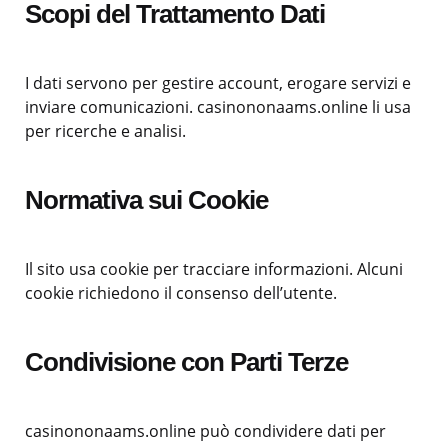
Scopi del Trattamento Dati
I dati servono per gestire account, erogare servizi e
inviare comunicazioni. casinononaams.online li usa
per ricerche e analisi.
Normativa sui Cookie
Il sito usa cookie per tracciare informazioni. Alcuni
cookie richiedono il consenso dell’utente.
Condivisione con Parti Terze
casinononaams.online può condividere dati per