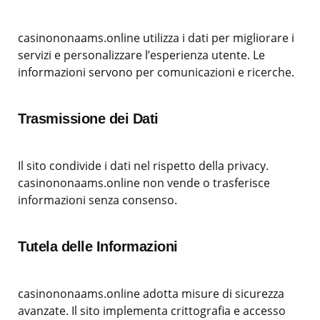
casinononaams.online utilizza i dati per migliorare i
servizi e personalizzare l’esperienza utente. Le
informazioni servono per comunicazioni e ricerche.
Trasmissione dei Dati
Il sito condivide i dati nel rispetto della privacy.
casinononaams.online non vende o trasferisce
informazioni senza consenso.
Tutela delle Informazioni
casinononaams.online adotta misure di sicurezza
avanzate. Il sito implementa crittografia e accesso