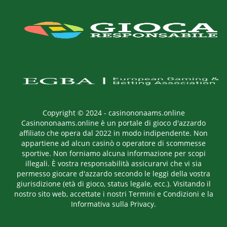
Copyright © 2024 - casinononaams.online
Casinononaams.online è un portale di gioco d'azzardo
affiliato che opera dal 2022 in modo indipendente. Non
appartiene ad alcun casinò o operatore di scommesse
sportive. Non forniamo alcuna informazione per scopi
illegali. È vostra responsabilità assicurarvi che vi sia
permesso giocare d'azzardo secondo le leggi della vostra
giurisdizione (età di gioco, status legale, ecc.). Visitando il
nostro sito web, accettate i nostri Termini e Condizioni e la
Informativa sulla Privacy.